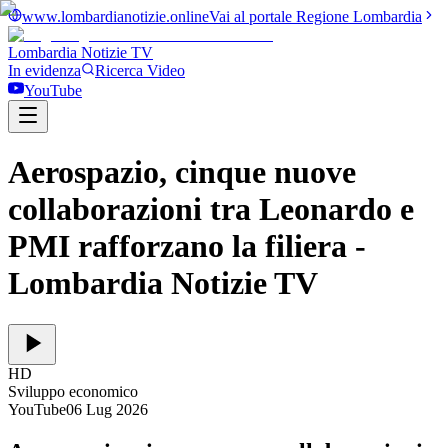
www.lombardianotizie.online
Vai al portale Regione Lombardia
Lombardia Notizie
TV
In evidenza
Ricerca Video
YouTube
Aerospazio, cinque nuove
collaborazioni tra Leonardo e
PMI rafforzano la filiera
-
Lombardia Notizie TV
HD
Sviluppo economico
YouTube
06 Lug 2026