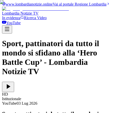
www.lombardianotizie.online
Vai al portale Regione Lombardia
Lombardia Notizie
TV
In evidenza
Ricerca Video
YouTube
Sport, pattinatori da tutto il
mondo si sfidano alla ‘Hero
Battle Cup’
- Lombardia
Notizie TV
HD
Istituzionale
YouTube
03 Lug 2026