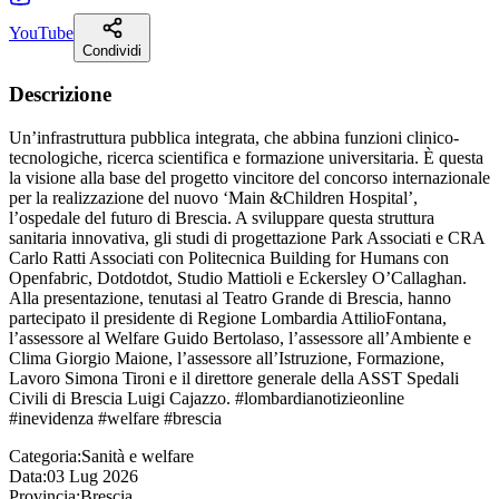
YouTube
Condividi
Descrizione
Un’infrastruttura pubblica integrata, che abbina funzioni clinico-
tecnologiche, ricerca scientifica e formazione universitaria. È questa
la visione alla base del progetto vincitore del concorso internazionale
per la realizzazione del nuovo ‘Main &Children Hospital’,
l’ospedale del futuro di Brescia. A sviluppare questa struttura
sanitaria innovativa, gli studi di progettazione Park Associati e CRA
Carlo Ratti Associati con Politecnica Building for Humans con
Openfabric, Dotdotdot, Studio Mattioli e Eckersley O’Callaghan.
Alla presentazione, tenutasi al Teatro Grande di Brescia, hanno
partecipato il presidente di Regione Lombardia AttilioFontana,
l’assessore al Welfare Guido Bertolaso, l’assessore all’Ambiente e
Clima Giorgio Maione, l’assessore all’Istruzione, Formazione,
Lavoro Simona Tironi e il direttore generale della ASST Spedali
Civili di Brescia Luigi Cajazzo. #lombardianotizieonline
#inevidenza #welfare #brescia
Categoria:
Sanità e welfare
Data:
03 Lug 2026
Provincia:
Brescia