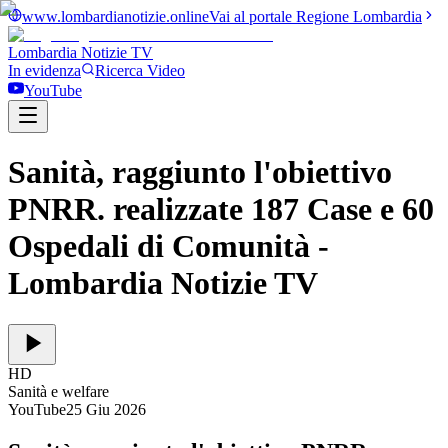
www.lombardianotizie.online
Vai al portale Regione Lombardia
Lombardia Notizie
TV
In evidenza
Ricerca Video
YouTube
Sanità, raggiunto l'obiettivo
PNRR. realizzate 187 Case e 60
Ospedali di Comunità
-
Lombardia Notizie TV
HD
Sanità e welfare
YouTube
25 Giu 2026