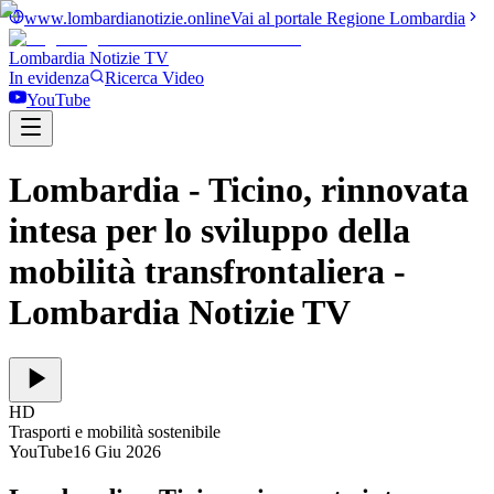
www.lombardianotizie.online
Vai al portale Regione Lombardia
Lombardia Notizie
TV
In evidenza
Ricerca Video
YouTube
Lombardia - Ticino, rinnovata
intesa per lo sviluppo della
mobilità transfrontaliera
-
Lombardia Notizie TV
HD
Trasporti e mobilità sostenibile
YouTube
16 Giu 2026