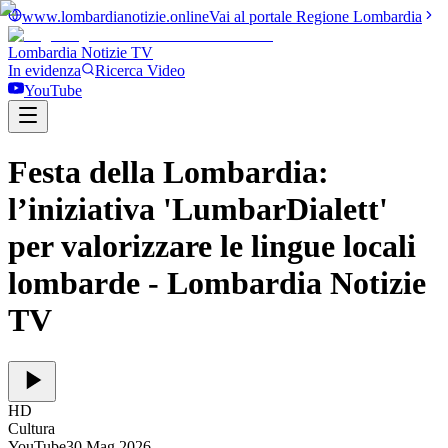
www.lombardianotizie.online
Vai al portale Regione Lombardia
Lombardia Notizie
TV
In evidenza
Ricerca Video
YouTube
Festa della Lombardia:
l’iniziativa 'LumbarDialett'
per valorizzare le lingue locali
lombarde
- Lombardia Notizie
TV
HD
Cultura
YouTube
30 Mag 2026