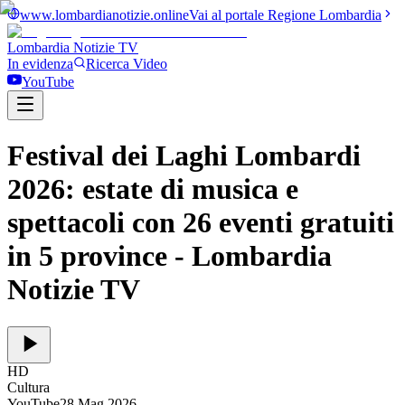
www.lombardianotizie.online
Vai al portale Regione Lombardia
Lombardia Notizie
TV
In evidenza
Ricerca Video
YouTube
Festival dei Laghi Lombardi
2026: estate di musica e
spettacoli con 26 eventi gratuiti
in 5 province
- Lombardia
Notizie TV
HD
Cultura
YouTube
28 Mag 2026