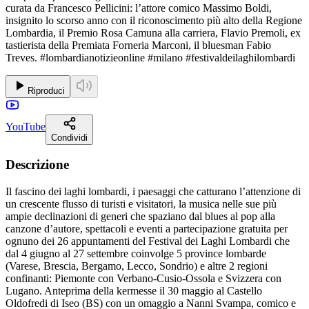
curata da Francesco Pellicini: l’attore comico Massimo Boldi,
insignito lo scorso anno con il riconoscimento più alto della Regione
Lombardia, il Premio Rosa Camuna alla carriera, Flavio Premoli, ex
tastierista della Premiata Forneria Marconi, il bluesman Fabio
Treves. #lombardianotizieonline #milano #festivaldeilaghilombardi
Riproduci
YouTube
Condividi
Descrizione
Il fascino dei laghi lombardi, i paesaggi che catturano l’attenzione di
un crescente flusso di turisti e visitatori, la musica nelle sue più
ampie declinazioni di generi che spaziano dal blues al pop alla
canzone d’autore, spettacoli e eventi a partecipazione gratuita per
ognuno dei 26 appuntamenti del Festival dei Laghi Lombardi che
dal 4 giugno al 27 settembre coinvolge 5 province lombarde
(Varese, Brescia, Bergamo, Lecco, Sondrio) e altre 2 regioni
confinanti: Piemonte con Verbano-Cusio-Ossola e Svizzera con
Lugano. Anteprima della kermesse il 30 maggio al Castello
Oldofredi di Iseo (BS) con un omaggio a Nanni Svampa, comico e