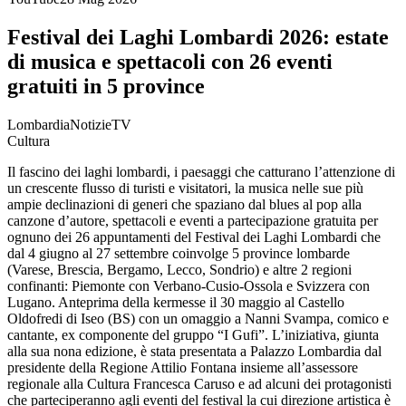
Festival dei Laghi Lombardi 2026: estate
di musica e spettacoli con 26 eventi
gratuiti in 5 province
LombardiaNotizieTV
Cultura
Il fascino dei laghi lombardi, i paesaggi che catturano l’attenzione di
un crescente flusso di turisti e visitatori, la musica nelle sue più
ampie declinazioni di generi che spaziano dal blues al pop alla
canzone d’autore, spettacoli e eventi a partecipazione gratuita per
ognuno dei 26 appuntamenti del Festival dei Laghi Lombardi che
dal 4 giugno al 27 settembre coinvolge 5 province lombarde
(Varese, Brescia, Bergamo, Lecco, Sondrio) e altre 2 regioni
confinanti: Piemonte con Verbano-Cusio-Ossola e Svizzera con
Lugano. Anteprima della kermesse il 30 maggio al Castello
Oldofredi di Iseo (BS) con un omaggio a Nanni Svampa, comico e
cantante, ex componente del gruppo “I Gufi”. L’iniziativa, giunta
alla sua nona edizione, è stata presentata a Palazzo Lombardia dal
presidente della Regione Attilio Fontana insieme all’assessore
regionale alla Cultura Francesca Caruso e ad alcuni dei protagonisti
che parteciperanno agli eventi del festival la cui direzione artistica è