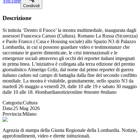
YouTube
Condividi
Descrizione
Si intitola ‘Dentro il Fuoco’ la mostra multimediale, inaugurata dagli
assessori Francesca Caruso (Cultura). Romano La Russa (Sicurezza)
e Paolo Franco ( Casa e Housing sociale) allo Spazio N3 di Palazzo
Lombardia, in cui si possono guardare video e testimonianze che
raccontano le guerre dimenticate, le crisi internazionali e le
emergenze sociali attraverso gli occhi dei reporter italiani impegnati
in prima linea. L’iniziativa è collegata alla terza edizione del premio
giornalistico Almerigo Grilz, dal nome dal primo reporter di guerra
italiano caduto sul campo di battaglia dalla fine del secondo conflitto
mondiale. La mostra è visitabile, gratuitamente, nello spazio N3 da
martedì 26 maggio a venerdì 29, dalle 10 alle 19 e sabato 30 maggio
dalle 10 alle 18. #lombardianotizieonline #mostre #milano
Categoria:
Cultura
Data:
25 Mag 2026
Provincia:
Milano
Agenzia di stampa della Giunta Regionale della Lombardia. Notizie,
approfondimenti, video e dirette istituzionali.