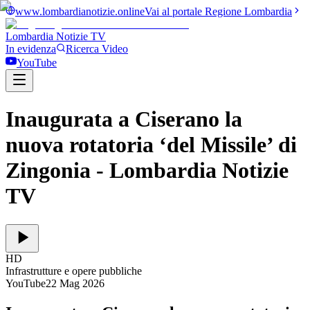
www.lombardianotizie.online
Vai al portale Regione Lombardia
Lombardia Notizie
TV
In evidenza
Ricerca Video
YouTube
Inaugurata a Ciserano la
nuova rotatoria ‘del Missile’ di
Zingonia
- Lombardia Notizie
TV
HD
Infrastrutture e opere pubbliche
YouTube
22 Mag 2026