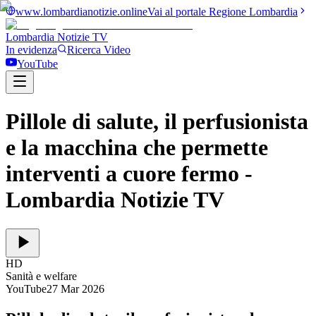
www.lombardianotizie.online
Vai al portale Regione Lombardia
Lombardia Notizie
TV
In evidenza
Ricerca Video
YouTube
Pillole di salute, il perfusionista
e la macchina che permette
interventi a cuore fermo
-
Lombardia Notizie TV
HD
Sanità e welfare
YouTube
27 Mar 2026