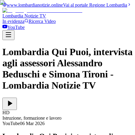
www.lombardianotizie.online
Vai al portale Regione Lombardia
Lombardia Notizie
TV
In evidenza
Ricerca Video
YouTube
Lombardia Qui Puoi, intervista
agli assessori Alessandro
Beduschi e Simona Tironi
-
Lombardia Notizie TV
HD
Istruzione, formazione e lavoro
YouTube
06 Mar 2026