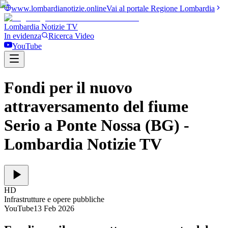
www.lombardianotizie.online
Vai al portale Regione Lombardia
Lombardia Notizie
TV
In evidenza
Ricerca Video
YouTube
Fondi per il nuovo
attraversamento del fiume
Serio a Ponte Nossa (BG)
-
Lombardia Notizie TV
HD
Infrastrutture e opere pubbliche
YouTube
13 Feb 2026