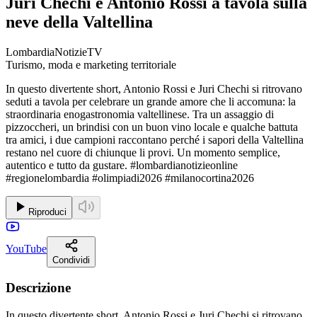
Juri Chechi e Antonio Rossi a tavola sulla
neve della Valtellina
LombardiaNotizieTV
Turismo, moda e marketing territoriale
In questo divertente short, Antonio Rossi e Juri Chechi si ritrovano
seduti a tavola per celebrare un grande amore che li accomuna: la
straordinaria enogastronomia valtellinese. Tra un assaggio di
pizzoccheri, un brindisi con un buon vino locale e qualche battuta
tra amici, i due campioni raccontano perché i sapori della Valtellina
restano nel cuore di chiunque li provi. Un momento semplice,
autentico e tutto da gustare. #lombardianotizieonline
#regionelombardia #olimpiadi2026 #milanocortina2026
Riproduci
YouTube
Condividi
Descrizione
In questo divertente short, Antonio Rossi e Juri Chechi si ritrovano