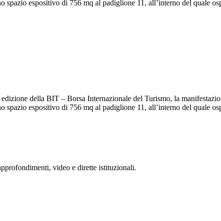
pazio espositivo di 756 mq al padiglione 11, all’interno del quale osp
izione della BIT – Borsa Internazionale del Turismo, la manifestazione 
pazio espositivo di 756 mq al padiglione 11, all’interno del quale osp
rofondimenti, video e dirette istituzionali.