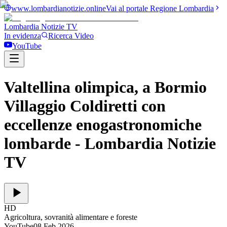
www.lombardianotizie.online
Vai al portale Regione Lombardia
Lombardia Notizie
TV
In evidenza
Ricerca Video
YouTube
Valtellina olimpica, a Bormio
Villaggio Coldiretti con
eccellenze enogastronomiche
lombarde
- Lombardia Notizie
TV
HD
Agricoltura, sovranità alimentare e foreste
YouTube
08 Feb 2026