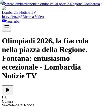
www.lombardianotizie.online
Vai al portale Regione Lombardia
Lombardia Notizie
TV
In evidenza
Ricerca Video
YouTube
Olimpiadi 2026, la fiaccola
nella piazza della Regione.
Fontana: entusiasmo
eccezionale
- Lombardia
Notizie TV
HD
Cultura
YouTube
06 Feb 2026