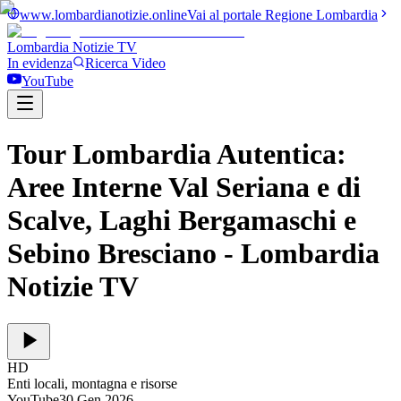
www.lombardianotizie.online
Vai al portale Regione Lombardia
Lombardia Notizie
TV
In evidenza
Ricerca Video
YouTube
Tour Lombardia Autentica:
Aree Interne Val Seriana e di
Scalve, Laghi Bergamaschi e
Sebino Bresciano
- Lombardia
Notizie TV
HD
Enti locali, montagna e risorse
YouTube
30 Gen 2026