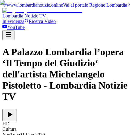
www.lombardianotizie.online
Vai al portale Regione Lombardia
Lombardia Notizie
TV
In evidenza
Ricerca Video
YouTube
A Palazzo Lombardia l’opera
‘Il Tempo del Giudizio‘
dell'artista Michelangelo
Pistoletto
- Lombardia Notizie
TV
HD
Cultura
YouTube
21 Gen 2026