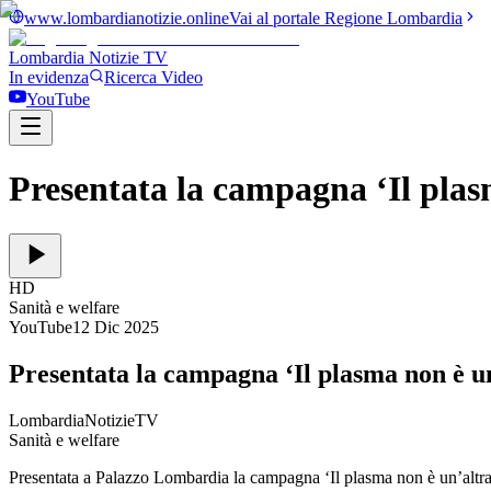
www.lombardianotizie.online
Vai al portale Regione Lombardia
Lombardia Notizie
TV
In evidenza
Ricerca Video
YouTube
Presentata la campagna ‘Il plas
HD
Sanità e welfare
YouTube
12 Dic 2025
Presentata la campagna ‘Il plasma non è u
LombardiaNotizieTV
Sanità e welfare
Presentata a Palazzo Lombardia la campagna ‘Il plasma non è un’altr