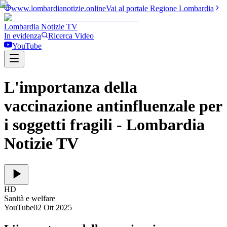
www.lombardianotizie.online
Vai al portale Regione Lombardia
Lombardia Notizie
TV
In evidenza
Ricerca Video
YouTube
L'importanza della
vaccinazione antinfluenzale per
i soggetti fragili
- Lombardia
Notizie TV
HD
Sanità e welfare
YouTube
02 Ott 2025