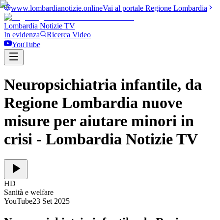
www.lombardianotizie.online
Vai al portale Regione Lombardia
Lombardia Notizie
TV
In evidenza
Ricerca Video
YouTube
Neuropsichiatria infantile, da
Regione Lombardia nuove
misure per aiutare minori in
crisi
- Lombardia Notizie TV
HD
Sanità e welfare
YouTube
23 Set 2025