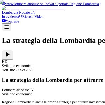
www.lombardianotizie.online
Vai al portale Regione Lombardia
Lombardia Notizie
TV
In evidenza
Ricerca Video
YouTube
La strategia della Lombardia pe
HD
Sviluppo economico
YouTube
22 Set 2025
La strategia della Lombardia per attrarre 
LombardiaNotizieTV
Sviluppo economico
Regione Lombardia rilancia la propria strategia per attrarre investiment