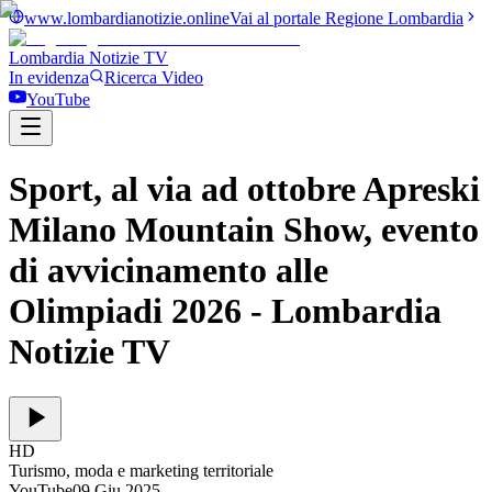
www.lombardianotizie.online
Vai al portale Regione Lombardia
Lombardia Notizie
TV
In evidenza
Ricerca Video
YouTube
Sport, al via ad ottobre Apreski
Milano Mountain Show, evento
di avvicinamento alle
Olimpiadi 2026
- Lombardia
Notizie TV
HD
Turismo, moda e marketing territoriale
YouTube
09 Giu 2025