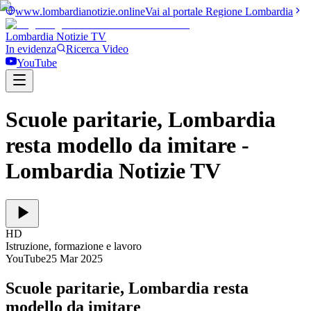
www.lombardianotizie.online
Vai al portale Regione Lombardia
Lombardia Notizie
TV
In evidenza
Ricerca Video
YouTube
Scuole paritarie, Lombardia
resta modello da imitare
-
Lombardia Notizie TV
HD
Istruzione, formazione e lavoro
YouTube
25 Mar 2025
Scuole paritarie, Lombardia resta
modello da imitare