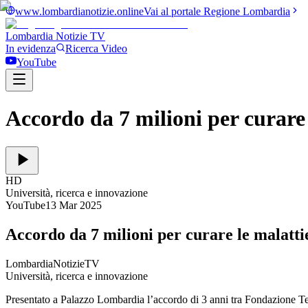
www.lombardianotizie.online
Vai al portale Regione Lombardia
Lombardia Notizie
TV
In evidenza
Ricerca Video
YouTube
Accordo da 7 milioni per curare
HD
Università, ricerca e innovazione
YouTube
13 Mar 2025
Accordo da 7 milioni per curare le malatt
LombardiaNotizieTV
Università, ricerca e innovazione
Presentato a Palazzo Lombardia l’accordo di 3 anni tra Fondazione Tele