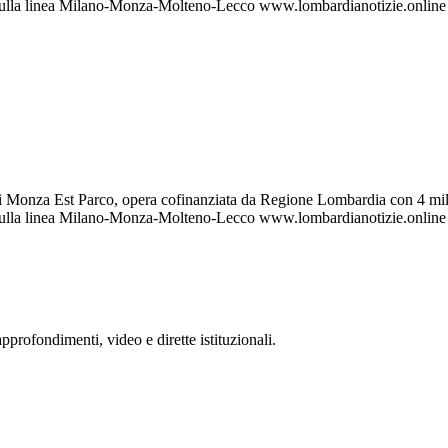
rà sulla linea Milano-Monza-Molteno-Lecco www.lombardianotizie.online
 di Monza Est Parco, opera cofinanziata da Regione Lombardia con 4 mili
rà sulla linea Milano-Monza-Molteno-Lecco www.lombardianotizie.online
rofondimenti, video e dirette istituzionali.