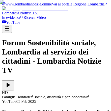
www.lombardianotizie.online
Vai al portale Regione Lombardia
Lombardia Notizie
TV
In evidenza
Ricerca Video
YouTube
Forum Sostenibilità sociale,
Lombardia al servizio dei
cittadini
- Lombardia Notizie
TV
HD
Famiglia, solidarietà sociale, disabilità e pari opportunità
YouTube
05 Feb 2025